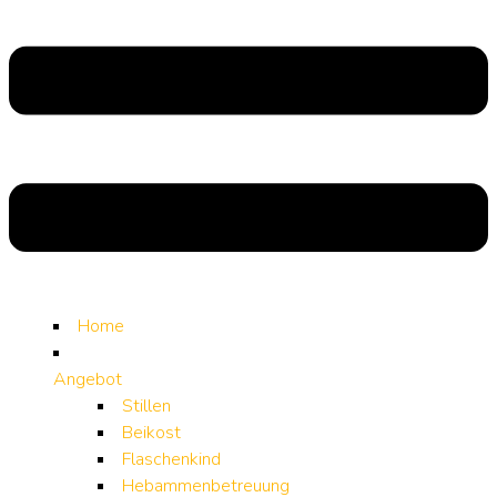
Home
Angebot
Stillen
Beikost
Flaschenkind
Hebammenbetreuung